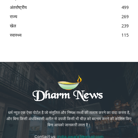
अंतर्राष्ट्रीय
499
राज्य
269
खेल
239
स्वास्थ्य
115
धर्म न्यूज़ एक ऐसा पोर्टल है जो संतुलित और निष्पक्ष तथ्यों की तलाश करने का वादा करता है,
और बिना किसी अंधविश्वासी अतीत से उपजी किसी भी चीज़ को बदनाम करने की कोशिश किए
बिना आपको जानकारी लाता है।
Contact us:
india.aware1@gmail.com