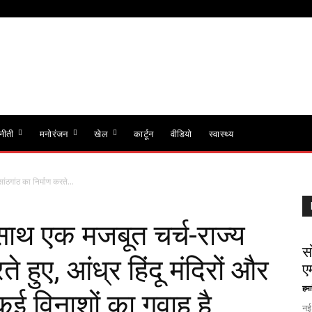
नीती
मनोरंजन
खेल
कार्टून
वीडियो
स्वास्थ्य
ंठगांठ का निर्माण करते...
साथ एक मजबूत चर्च-राज्य
स
े हुए, आंध्र हिंदू मंदिरों और
ए
हमा
कई विनाशों का गवाह है
नई 