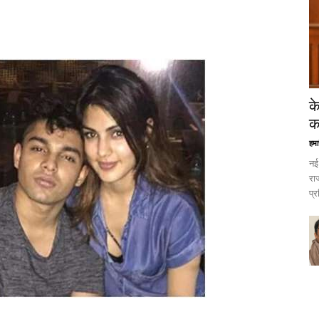
क
क
हमा
नई 
रा
प्र