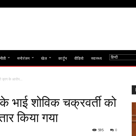
नीती
मनोरंजन
खेल
कार्टून
वीडियो
स्वास्थ्य
ो ड्रग के आरोप...
 के भाई शोविक चक्रवर्ती को
्तार किया गया
595
0