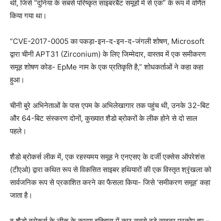
थी, जिसे “दुनिया के सबसे परिष्कृत साइबरबैट समूहों में से एक” के रूप में वर्णित
किया गया था।
“CVE-2017-0005 का पकड़ा-इन-द-इन-द-जंगली शोषण, Microsoft
द्वारा चीनी APT31 (Zirconium) के लिए जिम्मेदार, वास्तव में एक समीकरण
समूह शोषण कोड- EpMe नाम के एक प्रतिकृति है,” शोधकर्ताओं ने कहा कहा
हुआ।
चीनी बुरे अभिनेताओं के पास एपम के अभिलेखागार तक पहुंच थी, उनके 32-बिट
और 64-बिट संस्करण दोनों, कुख्यात शैडो ब्रोकरों के लीक होने से दो साल
पहले।
शैडो ब्रोकर्स लीक में, एक रहस्यमय समूह ने एनएसए के दर्जी एक्सेस ऑपरेशंस
(टीएओ) द्वारा कथित रूप से विकसित साइबर हथियारों की एक विस्तृत श्रृंखला को
सार्वजनिक रूप से प्रकाशित करने का फैसला किया- जिसे ‘समीकरण समूह’ कहा
जाता है।
द शैडो ब्रोकर्स के लीक के कारण इतिहास में कुछ सबसे बड़े साइबर प्रकोप हुए –