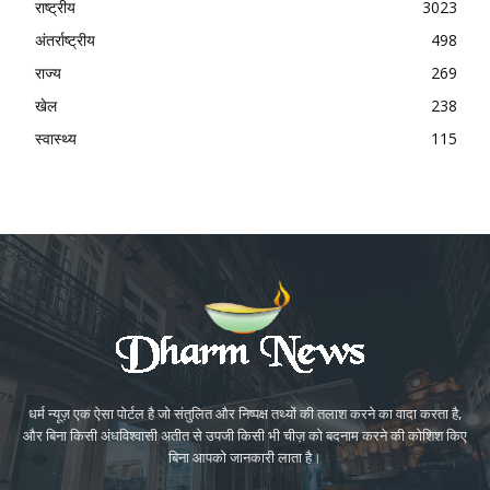
राष्ट्रीय
3023
अंतर्राष्ट्रीय
498
राज्य
269
खेल
238
स्वास्थ्य
115
धर्म न्यूज़ एक ऐसा पोर्टल है जो संतुलित और निष्पक्ष तथ्यों की तलाश करने का वादा करता है,
और बिना किसी अंधविश्वासी अतीत से उपजी किसी भी चीज़ को बदनाम करने की कोशिश किए
बिना आपको जानकारी लाता है।