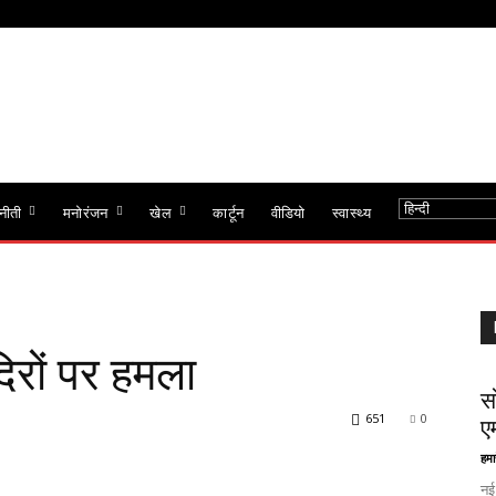
नीती
मनोरंजन
खेल
कार्टून
वीडियो
स्वास्थ्य
ंदिरों पर हमला
स
651
0
ए
हमा
नई 