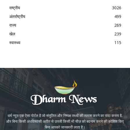
राष्ट्रीय
3026
अंतर्राष्ट्रीय
499
राज्य
269
खेल
239
स्वास्थ्य
115
धर्म न्यूज़ एक ऐसा पोर्टल है जो संतुलित और निष्पक्ष तथ्यों की तलाश करने का वादा करता है,
और बिना किसी अंधविश्वासी अतीत से उपजी किसी भी चीज़ को बदनाम करने की कोशिश किए
बिना आपको जानकारी लाता है।