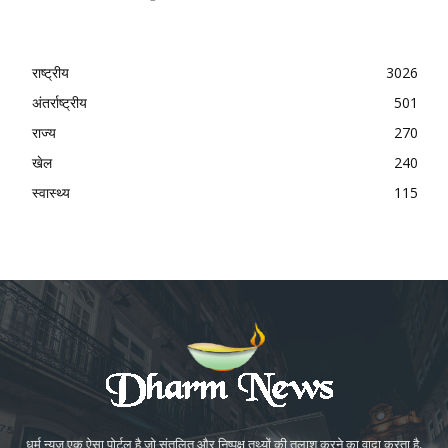
राष्ट्रीय
3026
अंतर्राष्ट्रीय
501
राज्य
270
खेल
240
स्वास्थ्य
115
धर्म न्यूज़ एक ऐसा पोर्टल है जो संतुलित और निष्पक्ष तथ्यों की तलाश करने का वादा करता है,