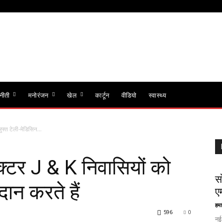
नीती
मनोरंजन
खेल
कार्टून
वीडियो
स्वास्थ्य
फ्त टेली-मेडिसिन...
क्टर J & K निवासियों को
स
दान करते हैं
ए
हमा
596
0
नई 