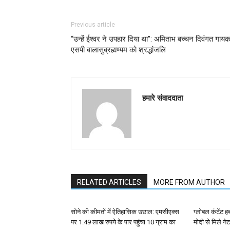
Previous article
“उन्हें ईश्वर ने उपहार दिया था”: अमिताभ बच्चन दिवंगत गाय
एसपी बालासुब्रह्मण्यम को श्रद्धांजलि
हमारे संवाददाता
RELATED ARTICLES
MORE FROM AUTHOR
सोने की कीमतों में ऐतिहासिक उछाल: एमसीएक्स
ग्लोबल कंटेंट ह
पर 1.49 लाख रुपये के पार पहुंचा 10 ग्राम का
मोदी से मिले न