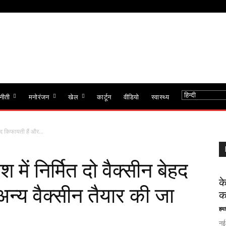
नीती
मनोरंजन
खेल
कार्टून
वीडियो
स्वास्थ्य
बेहद किफायती हैं और...
 में निर्मित दो वैक्‍सीन बेहद
क
्‍य वैक्‍सीन तैयार की जा
क
हमा
नई 