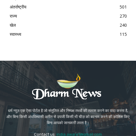
अंतर्राष्ट्रीय
501
राज्य
270
खेल
240
स्वास्थ्य
115
धर्म न्यूज़ एक ऐसा पोर्टल है जो संतुलित और निष्पक्ष तथ्यों की तलाश करने का वादा करता है,
और बिना किसी अंधविश्वासी अतीत से उपजी किसी भी चीज़ को बदनाम करने की कोशिश किए
बिना आपको जानकारी लाता है।
Contact us:
india.aware1@gmail.com