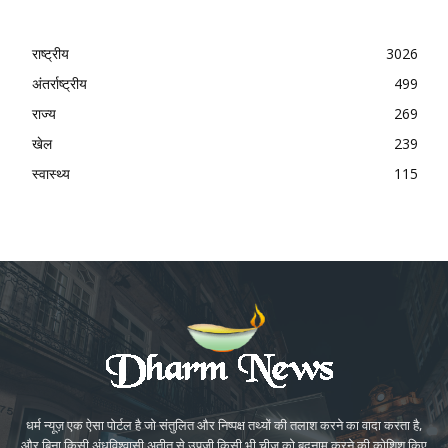
राष्ट्रीय
3026
अंतर्राष्ट्रीय
499
राज्य
269
खेल
239
स्वास्थ्य
115
धर्म न्यूज़ एक ऐसा पोर्टल है जो संतुलित और निष्पक्ष तथ्यों की तलाश करने का वादा करता है,
और बिना किसी अंधविश्वासी अतीत से उपजी किसी भी चीज़ को बदनाम करने की कोशिश किए