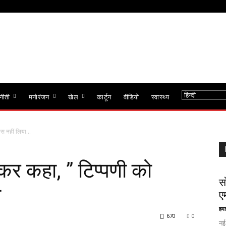
नीती
मनोरंजन
खेल
कार्टून
वीडियो
स्वास्थ्य
पस नहीं लिया...
 कर कहा, ” टिप्पणी को
स
ा
ए
हमा
670
0
नई 