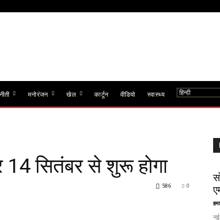
नीती
मनोरंजन
खेल
कार्टून
वीडियो
स्वास्थ्य
14 सितंबर से शुरू होगा
स
586
0
ए
हमा
नई 