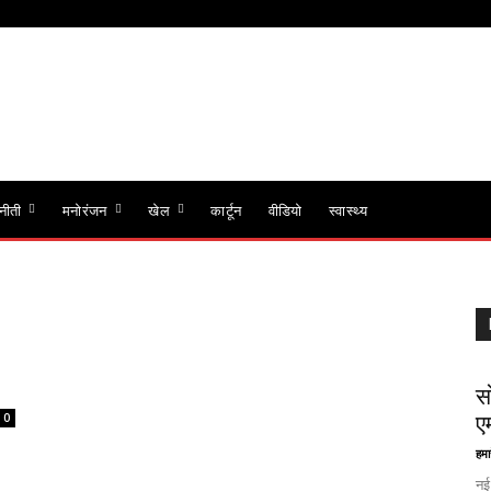
नीती
मनोरंजन
खेल
कार्टून
वीडियो
स्वास्थ्य
स
0
ए
हमा
नई 