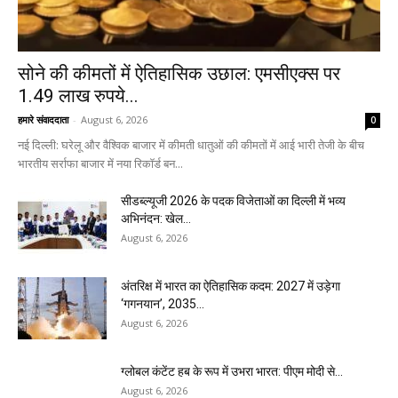
सोने की कीमतों में ऐतिहासिक उछाल: एमसीएक्स पर
1.49 लाख रुपये...
हमारे संवाददाता
-
August 6, 2026
0
नई दिल्ली: घरेलू और वैश्विक बाजार में कीमती धातुओं की कीमतों में आई भारी तेजी के बीच
भारतीय सर्राफा बाजार में नया रिकॉर्ड बन...
सीडब्ल्यूजी 2026 के पदक विजेताओं का दिल्ली में भव्य
अभिनंदन: खेल...
August 6, 2026
अंतरिक्ष में भारत का ऐतिहासिक कदम: 2027 में उड़ेगा
‘गगनयान’, 2035...
August 6, 2026
ग्लोबल कंटेंट हब के रूप में उभरा भारत: पीएम मोदी से...
August 6, 2026